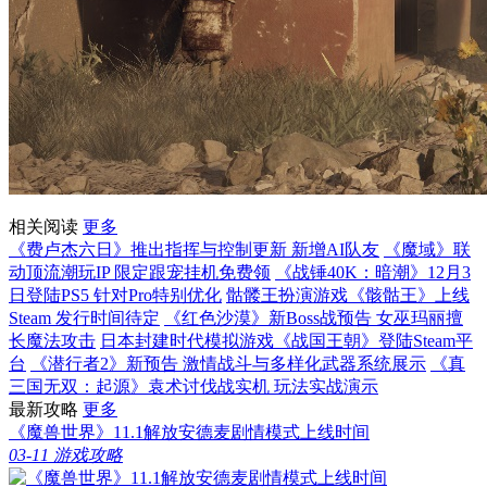
相关阅读
更多
《费卢杰六日》推出指挥与控制更新 新增AI队友
《魔域》联
动顶流潮玩IP 限定跟宠挂机免费领
《战锤40K：暗潮》12月3
日登陆PS5 针对Pro特别优化
骷髅王扮演游戏《骸骷王》上线
Steam 发行时间待定
《红色沙漠》新Boss战预告 女巫玛丽擅
长魔法攻击
日本封建时代模拟游戏《战国王朝》登陆Steam平
台
《潜行者2》新预告 激情战斗与多样化武器系统展示
《真
三国无双：起源》袁术讨伐战实机 玩法实战演示
最新攻略
更多
《魔兽世界》11.1解放安德麦剧情模式上线时间
03-11
游戏攻略