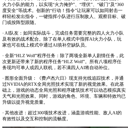
火力小队的能力，以实现“火力掩护”、“埋伏”、“破门”及“360
度安全”等战术。创新的“行动！指令”让玩家可以如同射击一
样轻松发出指令，一键指挥小队进行压制敌人、观察目标、破
门或按阵型跟随。
· AI队友：如同实际战斗，完成任务需要完整的四人火力小队
及有效的战术配合。除了在单人模式中指挥AI火力小队，玩
家也可在线上模式中通过AI填补空缺队员。
· 全新“HLZ Wolf”程序任务：除了两项全新单人剧情任务，此
次更新还带来了新的程序任务“HLZ Wolf”。所有八项程序任
务现均可单人或四人联机，若不满四人AI将自动补位。
· 图形全面升级：《费卢杰六日》现支持光线追踪技术，并通
过NVIDIA的RTX全局光照技术实现了新的视觉效果。在此基
础上，游戏的动态全局光照和程序建筑技术可以动态模拟真实
天气和光照效果。同时，游戏的角色、环境、车辆和特效均已
升级以提升视觉质量。
· 其他改进：超过300项技术改进，涵盖游戏性能、敌人AI的
有效性以及交互和控制的流畅度。