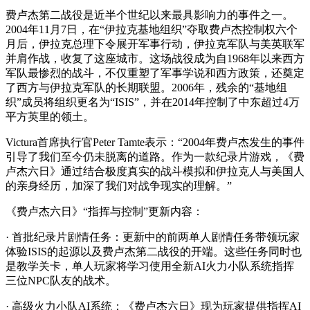
费卢杰第二战役是近半个世纪以来最具影响力的事件之一。
2004年11月7日，在“伊拉克基地组织”夺取费卢杰控制权六个
月后，伊拉克总理下令展开军事行动，伊拉克军队与美英联军
并肩作战，收复了这座城市。这场战役成为自1968年以来西方
军队最惨烈的战斗，不仅重塑了军事学说和西方政策，还奠定
了西方与伊拉克军队的长期联盟。2006年，残余的“基地组
织”成员将组织更名为“ISIS”，并在2014年控制了中东超过4万
平方英里的领土。
Victura首席执行官Peter Tamte表示：“2004年费卢杰发生的事件
引导了我们至今仍未脱离的道路。作为一款纪录片游戏，《费
卢杰六日》通过结合极度真实的战斗模拟和伊拉克人与美国人
的亲身经历，加深了我们对战争现实的理解。”
《费卢杰六日》“指挥与控制”更新内容：
· 首批纪录片剧情任务：更新中的前两单人剧情任务带领玩家
体验ISIS的起源以及费卢杰第二战役的开端。这些任务同时也
是教学关卡，单人玩家将学习使用全新AI火力小队系统指挥
三位NPC队友的战术。
· 高级火力小队AI系统：《费卢杰六日》现为玩家提供指挥AI