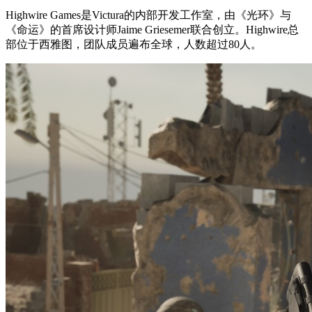
Highwire Games是Victura的内部开发工作室，由《光环》与
《命运》的首席设计师Jaime Griesemer联合创立。Highwire总
部位于西雅图，团队成员遍布全球，人数超过80人。