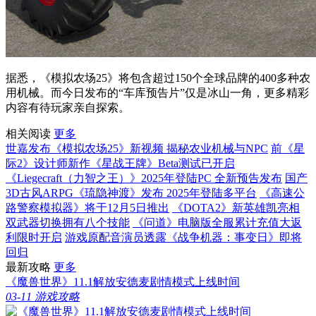
据悉，《模拟农场25》将包含超过150个全球品牌的400多种农
用机械。而今日发布的“车库预告片”仅是冰山一角，更多精彩
内容有待玩家亲自探索。
相关阅读
更多
世嘉发布《模拟农场25》新视频 揭秘农业机械与NPC
前《星
际2》设计师新作《星战王牌》Beta测试已开启
《Liegecraft（力智之王）》2025年登陆PC 全新预告发布
国产
3D古风ARPG《琉隐神渡》发布 2025年登陆多平台
《高速公
路警察模拟器》将于12月5日推出
《DOTA2》新英雄凯亮相
双武器切换拥有八个技能
《问道》电脑版全服累计充值大返
利限时开启
游戏原配音演员透露《战争机器：事变日》即将
回归
最新攻略
更多
《魔兽世界》11.1解放安德麦剧情模式上线时间
03-11
游戏攻略